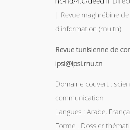
nc-nd/4.0/deed.fr
Direc
| Revue maghrébine de
d'information (rnu.tn)
Revue tunisienne de co
ipsi@ipsi.rnu.tn
Domaine couvert : scienc
communication
Langues : Arabe, Françai
Forme : Dossier thémati