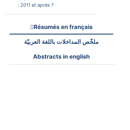
: 2011 et après ?
Résumés en français
ملخّص المداخلات باللغة العربيّة
Abstracts in english
Sami Ben Ameur
Le musée d'art, conservateur et
promoteur de la mémoire humaine :
Etude de quelques cas de musées