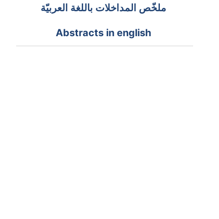
ملخّص المداخلات باللغة العربيّة
Abstracts in english
Youyoung Junng
Contacts entre Byzance et le monde
musulman - nouvelle rencontre,
nouvelles crises
FR