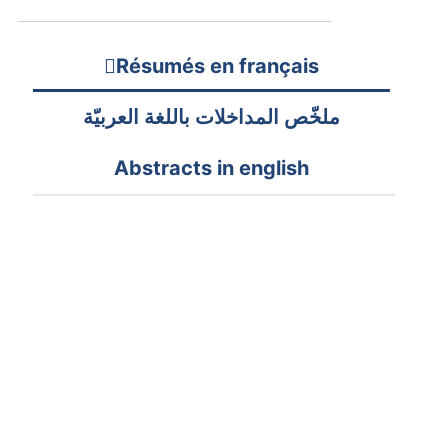
Résumés en français
ملخّص المداخلات باللغة العربيّة
Abstracts in english
Jouda Sellami,
Expressions de la crise du
pouvoir royal dans quelques chansons
de geste du XIIe s.