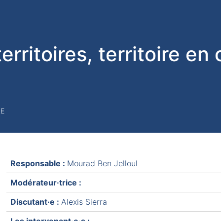
rritoires, territoire en 
RE
Responsable :
Mourad Ben Jelloul
Modérateur·trice :
Discutant·e :
Alexis Sierra