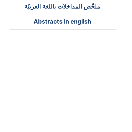
ملخّص المداخلات باللغة العربيّة
Abstracts in english
José María Toro Piqueras
de
Muhammad Iqbal : lecture politique
d'une société en crise FR