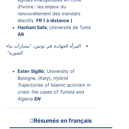
d’Ivoire : les enjeux du
renouvellement des mandats
électifs
FR ( à distance )
Hachani Safa
, Université de Tunis
AR
المرأة الجهادية في تونس، "مسارات بناء
الصورة"
Ester Sigillò
, University of
Bologna, (Italy),
Hybrid
Trajectories of Islamic activism in
crisis: the cases of Tunisia and
Algeria
EN
Résumés en français