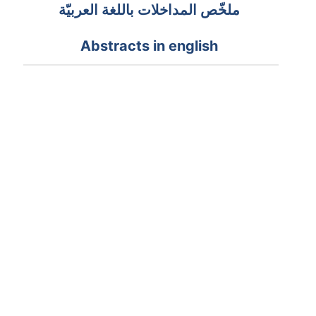
ملخّص المداخلات باللغة العربيّة
Abstracts in english
Penser la résurrection en Islam : le
devenir de l’homme au-delà de la mort FR