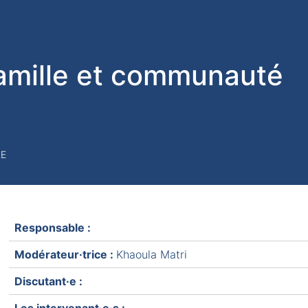
amille et communauté
RE
Responsable :
Modérateur·trice :
Khaoula Matri
Discutant·e :