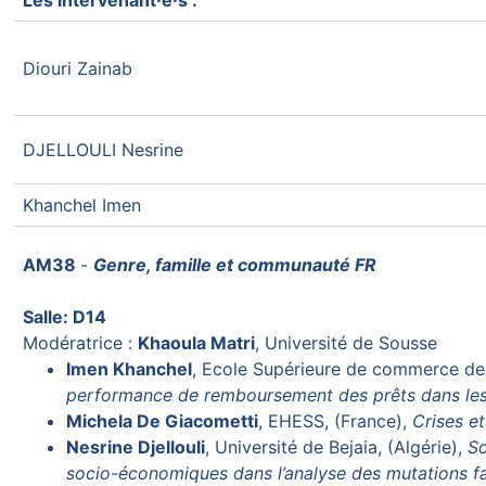
Les intervenant·e·s :
Diouri Zainab
DJELLOULI Nesrine
Khanchel Imen
AM38
-
Genre, famille et communauté FR
Salle: D14
Modératrice :
Khaoula Matri
, Université de Sousse
Imen Khanchel
, Ecole Supérieure de commerce de
performance de remboursement des prêts dans les 
Michela De Giacometti
, EHESS, (France),
Crises e
Nesrine Djellouli
, Université de Bejaia, (Algérie),
So
socio-économiques dans l’analyse des mutations f