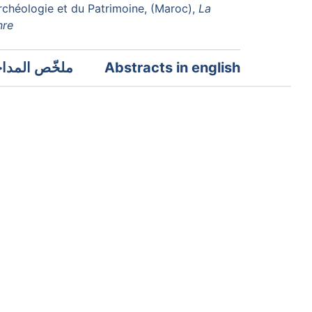
'Archéologie et du Patrimoine, (Maroc),
La
nre
ملخّص المداخل
Abstracts in english
L'empowerment des femmes et la performance
crofinance