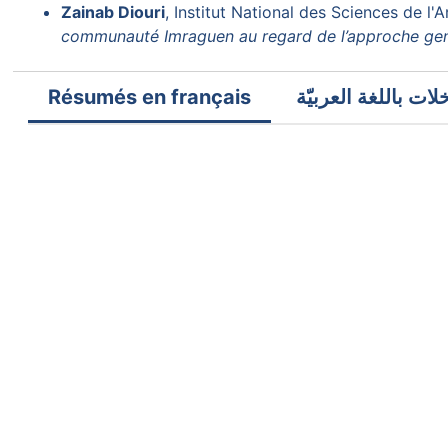
Zainab Diouri
, Institut National des Sciences de l
communauté Imraguen au regard de l’approche ge
Résumés en français
ات باللغة العربيّة
Imen Khanchel
de remboursement des prêts dans les institutions de mi